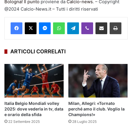
Bologna! Il punto
proviene da
Calcio-news
. – Copyright
@2024 Calcio-News.it – Tutti i diritti riservati
Facebook
X
Messenger
WhatsApp
Telegram
Viber
Condividi via mail
Stampa
ARTICOLI CORRELATI
Italia Belgio Mondiali volley
Milan, Allegri: «Tornato
2025: dove vederla in tv, data
perché amo il club. Voglio la
e orario della sfida
Champions!»
22 Settembre 2025
28 Luglio 2025