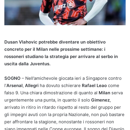
Dusan Vlahovic potrebbe diventare un obiettivo
concreto per il Milan nelle prossime settimane: i
rossoneri studiano la strategia per arrivare al serbo in
uscita dalla Juventus.
SOGNO
– Nell’amichevole giocata ieri a Singapore contro
l’
Arsenal
,
Allegri
ha dovuto schierare
Rafael Leao
come
falso 9. Una chiara dimostrazione di quanto al
Milan
serva
urgentemente una punta, in quanto il solo
Gimenez
,
arrivato in ritiro in ritardo rispetto al resto del gruppo per
gli impegni avuti con la propria Nazionale, non può bastare
per affrontare la stagione, nonostante i rossoneri non
siano impegnati nelle Coppe europee. Il sogno del Diavolo