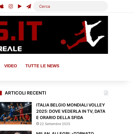
ou Tube
Apple
Instagram
Google Play
Telegram
Cerca
VIDEO
TUTTE LE NEWS
ARTICOLI RECENTI
ITALIA BELGIO MONDIALI VOLLEY
2025: DOVE VEDERLA IN TV, DATA
E ORARIO DELLA SFIDA
22 Settembre 2025
MILAN, ALLEGRI: «TORNATO