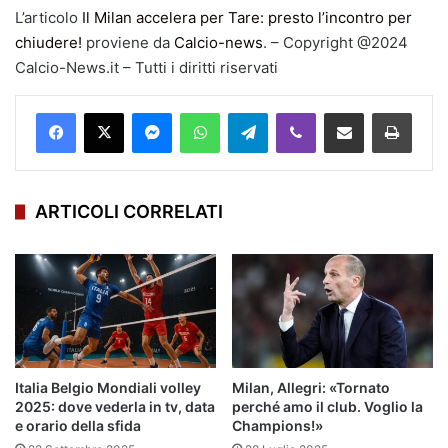
L’articolo
Il Milan accelera per Tare: presto l’incontro per
chiudere!
proviene da
Calcio-news
. – Copyright @2024
Calcio-News.it – Tutti i diritti riservati
Facebook
X
Messenger
WhatsApp
Telegram
Viber
Condividi via mail
Stampa
ARTICOLI CORRELATI
Italia Belgio Mondiali volley
Milan, Allegri: «Tornato
2025: dove vederla in tv, data
perché amo il club. Voglio la
e orario della sfida
Champions!»