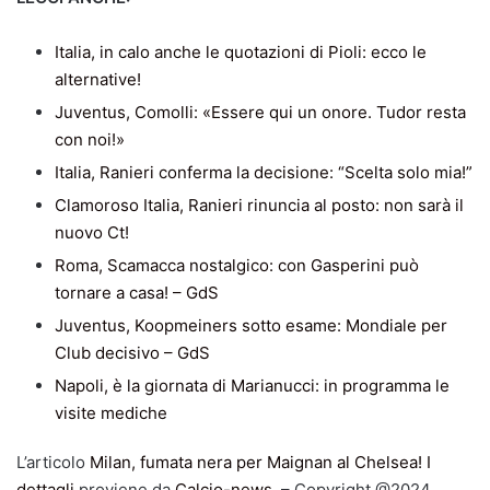
Italia, in calo anche le quotazioni di Pioli: ecco le
alternative!
Juventus, Comolli: «Essere qui un onore. Tudor resta
con noi!»
Italia, Ranieri conferma la decisione: “Scelta solo mia!”
Clamoroso Italia, Ranieri rinuncia al posto: non sarà il
nuovo Ct!
Roma, Scamacca nostalgico: con Gasperini può
tornare a casa! – GdS
Juventus, Koopmeiners sotto esame: Mondiale per
Club decisivo – GdS
Napoli, è la giornata di Marianucci: in programma le
visite mediche
L’articolo
Milan, fumata nera per Maignan al Chelsea! I
dettagli
proviene da
Calcio-news
. – Copyright @2024