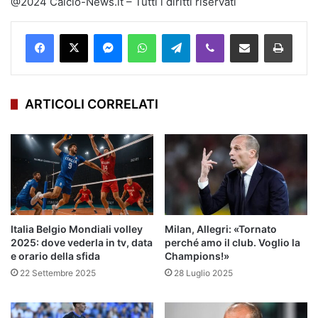
@2024 Calcio-News.it – Tutti i diritti riservati
Facebook
X
Messenger
WhatsApp
Telegram
Viber
Condividi via mail
Stampa
ARTICOLI CORRELATI
Italia Belgio Mondiali volley
Milan, Allegri: «Tornato
2025: dove vederla in tv, data
perché amo il club. Voglio la
e orario della sfida
Champions!»
22 Settembre 2025
28 Luglio 2025