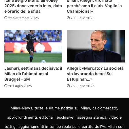
Italia Belgio Mondiali volley
Milan, Allegri: «Tornato
2025: dove vederla in tv, data
perché amo il club. Voglio la
e orario della sfida
Champions!»
22 Settembre 2025
28 Luglio 2025
Jashari, settimana decisiva: il
Allegri: «Mercato? La società
Milan dà l’ultimatum al
sta lavorando bene! Su
Brugge! – SM
Estupinan…»
26 Luglio 2025
25 Luglio 2025
Milan-News, tutte le ultime notizie sul Milan, calciomercato,
approfondimenti, editoriali, esclusive, rassegna stampa, video e
tutti gli aggiornamenti in tempo reale sulle partite dell'Ac Milan con