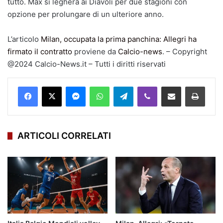
tutto. Max si legherà ai Diavoli per due stagioni con
opzione per prolungare di un ulteriore anno.
L’articolo
Milan, occupata la prima panchina: Allegri ha
firmato il contratto
proviene da
Calcio-news
. – Copyright
@2024 Calcio-News.it – Tutti i diritti riservati
Facebook
X
Messenger
WhatsApp
Telegram
Viber
Condividi via mail
Stampa
ARTICOLI CORRELATI