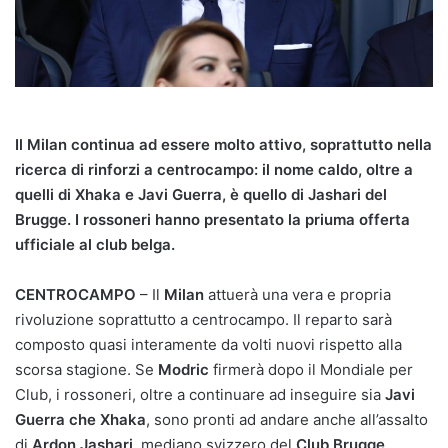
Il Milan continua ad essere molto attivo, soprattutto nella
ricerca di rinforzi a centrocampo: il nome caldo, oltre a
quelli di Xhaka e Javi Guerra, è quello di Jashari del
Brugge. I rossoneri hanno presentato la priuma offerta
ufficiale al club belga.
CENTROCAMPO
– Il
Milan
attuerà una vera e propria
rivoluzione soprattutto a centrocampo. Il reparto sarà
composto quasi interamente da volti nuovi rispetto alla
scorsa stagione. Se
Modric
firmerà dopo il Mondiale per
Club, i rossoneri, oltre a continuare ad inseguire sia
Javi
Guerra che Xhaka
, sono pronti ad andare anche all’assalto
di
Ardon Jashari
, mediano svizzero del
Club Brugge
.