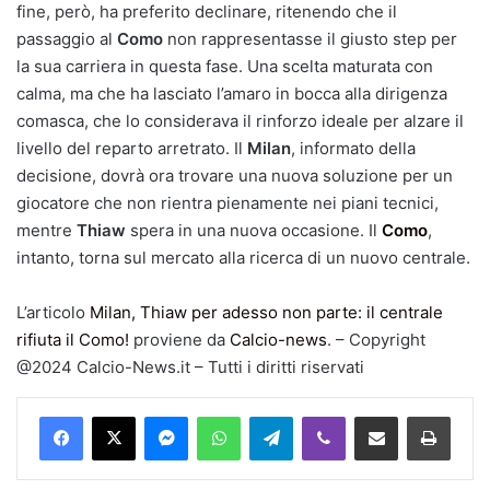
fine, però, ha preferito declinare, ritenendo che il
passaggio al
Como
non rappresentasse il giusto step per
la sua carriera in questa fase. Una scelta maturata con
calma, ma che ha lasciato l’amaro in bocca alla dirigenza
comasca, che lo considerava il rinforzo ideale per alzare il
livello del reparto arretrato. Il
Milan
, informato della
decisione, dovrà ora trovare una nuova soluzione per un
giocatore che non rientra pienamente nei piani tecnici,
mentre
Thiaw
spera in una nuova occasione. Il
Como
,
intanto, torna sul mercato alla ricerca di un nuovo centrale.
L’articolo
Milan, Thiaw per adesso non parte: il centrale
rifiuta il Como!
proviene da
Calcio-news
. – Copyright
@2024 Calcio-News.it – Tutti i diritti riservati
Facebook
X
Messenger
WhatsApp
Telegram
Viber
Condividi via mail
Stampa