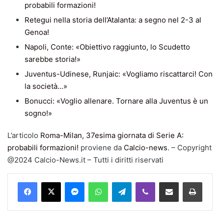
probabili formazioni!
Retegui nella storia dell’Atalanta: a segno nel 2-3 al
Genoa!
Napoli, Conte: «Obiettivo raggiunto, lo Scudetto
sarebbe storia!»
Juventus-Udinese, Runjaic: «Vogliamo riscattarci! Con
la società…»
Bonucci: «Voglio allenare. Tornare alla Juventus è un
sogno!»
L’articolo
Roma-Milan, 37esima giornata di Serie A:
probabili formazioni!
proviene da
Calcio-news
. – Copyright
@2024 Calcio-News.it – Tutti i diritti riservati
Facebook
X
Messenger
WhatsApp
Telegram
Viber
Condividi via mail
Stampa