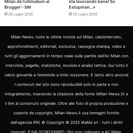
Milan dà l’ultimatum al
sta lavorando bene! Su
Brugge! – SM
Estupinan…»
26 Luglio 2025
25 Luglio 2025
Milan-News, tutte le ultime notizie sul Milan, calciomercato,
approfondimenti, editoriali, esclusive, rassegna stampa, video e
tutti gli aggiornamenti in tempo reale sulle partite dell'Ac Milan con
interviste, pagelle, statistiche, moviola e analisi tattica. Qui tutto il
calcio giovanile e femminile a tinte rossonere. E tanto altro ancora!
I contenuti del sito sono riproducibili solo in parte e non
integralmente, inserendo la citazione della fonte (Milan-News.it) e
il link al contenuto originale. Oltre alle foto di propria produzione e
coperte da copyright, Milan-News.it usa immagini fornite
dall'agenzia IPA) © Copyright © 2025 MaMa srl - tutti i diritti
riservati. P.IVA 02392100687- Sito non collegato a AC Milan.