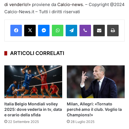
di venderlo!»
proviene da
Calcio-news
. – Copyright @2024
Calcio-News.it – Tutti i diritti riservati
Facebook
X
Messenger
WhatsApp
Telegram
Viber
Condividi via mail
Stampa
ARTICOLI CORRELATI
Italia Belgio Mondiali volley
Milan, Allegri: «Tornato
2025: dove vederla in tv, data
perché amo il club. Voglio la
e orario della sfida
Champions!»
22 Settembre 2025
28 Luglio 2025