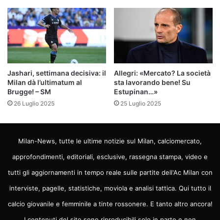
Jashari, settimana decisiva: il
Allegri: «Mercato? La società
Milan dà l’ultimatum al
sta lavorando bene! Su
Brugge! – SM
Estupinan…»
26 Luglio 2025
25 Luglio 2025
Milan-News, tutte le ultime notizie sul Milan, calciomercato,
approfondimenti, editoriali, esclusive, rassegna stampa, video e
tutti gli aggiornamenti in tempo reale sulle partite dell'Ac Milan con
interviste, pagelle, statistiche, moviola e analisi tattica. Qui tutto il
calcio giovanile e femminile a tinte rossonere. E tanto altro ancora!
I contenuti del sito sono riproducibili solo in parte e non